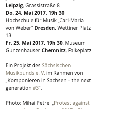
Leipzig
, Grassistraße 8
Do, 24. Mai 2017, 19h 30
, 
Hochschule für Musik „Carl-Maria 
von Weber“ 
Dresden
, Wettiner Platz 
13
Fr, 25. Mai 2017, 19h 30
, Museum 
Gunzenhauser 
Chemnitz
, Falkeplatz
Ein Projekt des 
Sächsischen 
Musikbunds e. V.
 im Rahmen von 
„Komponieren in Sachsen – the next 
generation 
#3
“. 
Photo: Mihai Petre, „
Protest against 
corruption – Bucharest 2017 – Piata 
Universitatii – 5.jpg
“, aufgenommen 
am 22. Januar 2017, Creative 
Commons 
CC BY-SA 4.0
.
Tags: