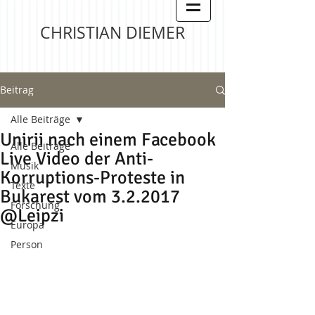
CHRISTIAN DIEMER
Beitrag
Alle Beiträge
Unirii nach einem Facebook
Alle Beiträge
Live Video der Anti-
Musik
Korruptions-Proteste in
Texte
Bukarest vom 3.2.2017
Forschung
@Leipzi
Europa
Person