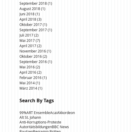
September 2018
(1)
1 Beitrag
August 2018
(1)
1 Beitrag
Juni 2018
(1)
1 Beitrag
April 2018
(3)
3 Beiträge
Oktober 2017
(1)
1 Beitrag
September 2017
(1)
1 Beitrag
Juli 2017
(2)
2 Beiträge
Mai 2017
(7)
7 Beiträge
April 2017
(2)
2 Beiträge
November 2016
(1)
1 Beitrag
Oktober 2016
(2)
2 Beiträge
September 2016
(1)
1 Beitrag
Mai 2016
(2)
2 Beiträge
April 2016
(2)
2 Beiträge
Februar 2016
(1)
1 Beitrag
Mai 2014
(1)
1 Beitrag
März 2014
(1)
1 Beitrag
Search By Tags
99%
ART Ensemble
Acai
Akkordeon
Alt St. Johann
Anti-Korruptions-Proteste
Autoritätsbildungen
BBC News
Bautzen
Benjamin Britten