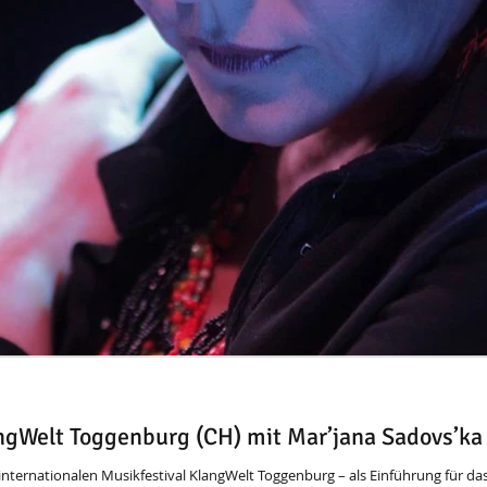
gWelt Toggenburg (CH) mit Mar’jana Sadovs’ka
nternationalen Musikfestival KlangWelt Toggenburg – als Einführung für da