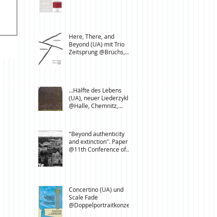
Here, There, and
Beyond (UA) mit Trio
Zeitsprung @Brüchs,
Neuendettelsau,
Langenbeutingen
…Hälfte des Lebens
(UA), neuer Liederzyklus
@Halle, Chemnitz,
Leipzig
"Beyond authenticity
and extinction". Paper
@11th Conference of
Folk Music Researchers,
L’
Concertino (UA) und
Scale Fade
@Doppelportraitkonzert
e in Dresden und