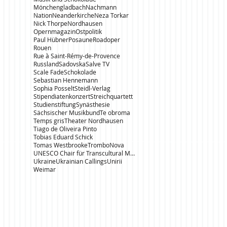
Mönchengladbach
Nachmann
Nation
Neanderkirche
Neza Torkar
Nick Thorpe
Nordhausen
Opernmagazin
Ostpolitik
Paul Hübner
Posaune
Roadoper
Rouen
Rue à Saint-Rémy-de-Provence
Russland
Sadovska
Salve TV
Scale Fade
Schokolade
Sebastian Hennemann
Sophia Posselt
Steidl-Verlag
Stipendiatenkonzert
Streichquartett
Studienstiftung
Synästhesie
Sächsischer Musikbund
Te obroma
Temps gris
Theater Nordhausen
Tiago de Oliveira Pinto
Tobias Eduard Schick
Tomas Westbrooke
TromboNova
UNESCO Chair für Transcultural Music Studies
Ukraine
Ukrainian Callings
Unirii
Weimar