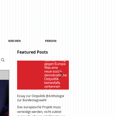
KIRCHEN
PERSON
Featured Posts
Essay zur Ostpolitik @Anthologie
Unirii nach einem Facebook Live
zur Bundestagswahl
Video der Anti-Korruptions-Prote
in Bukarest vom 3.2.2017 @Leipz
Das europäische Projekt muss
Am Abend des 3. Februar 2017
verteidigt werden, nicht zuletzt
berichtete BBC News live von de