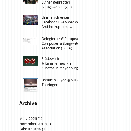
Luther geprägten
Alltagswendungen
@Kirchentag Leipzig,
Dresden, Löbau
Unirii nach einem
Facebook Live Video der
Anti-Korruptions-
Proteste in Bukarest
vom 3.2.2017 @Leipzi
Delegierter @European
Composer & Songwriter
Association (ECSA)
Etüdewürfel
@Kammermusik im
Kunsthaus Meyenburg,
Nordhausen
Bonnie & Clyde @MDR
Thüringen
Archive
März 2026
(1)
1 Beitrag
November 2019
(1)
1 Beitrag
Februar 2019
(1)
1 Beitrag