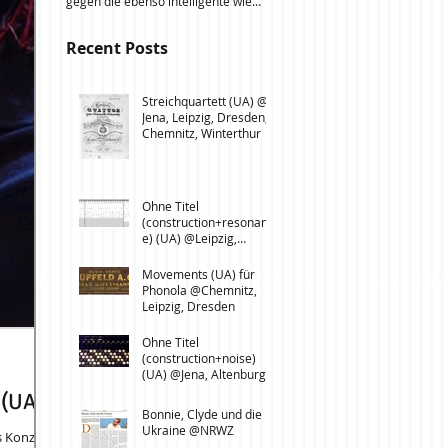
gegen die ebenso intelligente wie
Massenprotesten in Bukarest
auf seine ersatzlose Destruktion
gegen eine per Eilerlass
ausgelegte außenpolitische
Recent Posts
verabschiedete...
Strategie Russlands, die längst
Elemente einer hybriden
Kriegsführung zeigt. Essay in einer
Streichquartett (UA) @
von Marco Meyer, Joachim Helfer
Jena, Leipzig, Dresden,
und Klaus Wettig herausgegebenen
Chemnitz, Winterthur
Anthologie Wenn ich mir etwas
wünschen dürfte. Intellektuelle zur
Bundestagswahl 2017 , Göttingen:
Steidl 2017. Erhältlich ab sofort im
Ohne Titel
Buchhandel, bei Steidl und
(construction+resonanc
e) (UA) @Leipzig,
Chemnitz
Movements (UA) für
Phonola @Chemnitz,
Leipzig, Dresden
Ohne Titel
(construction+noise)
(UA) @Jena, Altenburg,
Saalfeld, Weimar
 (UA)
Bonnie, Clyde und die
Ukraine @NRWZ
s Konzert