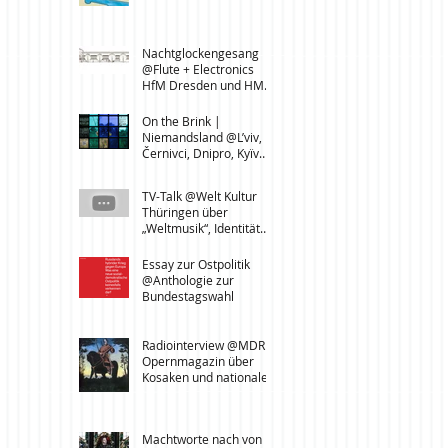
Leipzig
Nachtglockengesang
@Flute + Electronics
HfM Dresden und HMT
Leipzig
On the Brink |
Niemandsland @L’viv,
Černivci, Dnipro, Kyïv
(UA)
TV-Talk @Welt Kultur
Thüringen über
„Weltmusik“, Identität
und den UNESCO-
Lehrstuhl für
Essay zur Ostpolitik
Transcultural Music
@Anthologie zur
Studies
Bundestagswahl
Radiointerview @MDR
Opernmagazin über
Kosaken und nationale
Identität in der Ukraine
Machtworte nach von