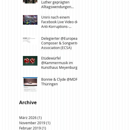
Luther geprägten
Alltagswendungen
@Kirchentag Leipzig,
Dresden, Löbau
Unirii nach einem
Facebook Live Video der
Anti-Korruptions-
Proteste in Bukarest
vom 3.2.2017 @Leipzi
Delegierter @European
Composer & Songwriter
Association (ECSA)
Etüdewürfel
@Kammermusik im
Kunsthaus Meyenburg,
Nordhausen
Bonnie & Clyde @MDR
Thüringen
Archive
März 2026
(1)
1 Beitrag
November 2019
(1)
1 Beitrag
Februar 2019
(1)
1 Beitrag