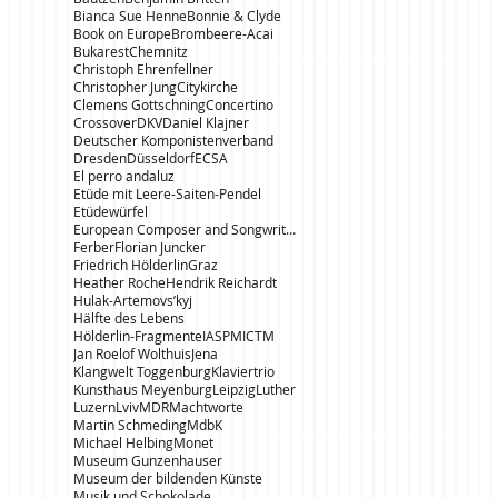
Bianca Sue Henne
Bonnie & Clyde
Book on Europe
Brombeere-Acai
Bukarest
Chemnitz
Christoph Ehrenfellner
Christopher Jung
Citykirche
Clemens Gottschning
Concertino
Crossover
DKV
Daniel Klajner
Deutscher Komponistenverband
Dresden
Düsseldorf
ECSA
El perro andaluz
Etüde mit Leere-Saiten-Pendel
Etüdewürfel
European Composer and Songwriter Alliance
Ferber
Florian Juncker
Friedrich Hölderlin
Graz
Heather Roche
Hendrik Reichardt
Hulak-Artemovs’kyj
Hälfte des Lebens
Hölderlin-Fragmente
IASPM
ICTM
Jan Roelof Wolthuis
Jena
Klangwelt Toggenburg
Klaviertrio
Kunsthaus Meyenburg
Leipzig
Luther
Luzern
Lviv
MDR
Machtworte
Martin Schmeding
MdbK
Michael Helbing
Monet
Museum Gunzenhauser
Museum der bildenden Künste
Musik und Schokolade