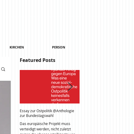
KIRCHEN
PERSON
Featured Posts
Essay zur Ostpolitik @Anthologie
Unirii nach einem Facebook Live
zur Bundestagswahl
Video der Anti-Korruptions-Prote
in Bukarest vom 3.2.2017 @Leipz
Das europäische Projekt muss
Am Abend des 3. Februar 2017
verteidigt werden, nicht zuletzt
berichtete BBC News live von de