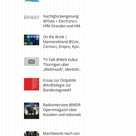
Leipzig
Nachtglockengesang
@Flute + Electronics
HfM Dresden und HMT
Leipzig
On the Brink |
Niemandsland @L’viv,
Černivci, Dnipro, Kyïv
(UA)
TV-Talk @Welt Kultur
Thüringen über
„Weltmusik“, Identität
und den UNESCO-
Lehrstuhl für
Essay zur Ostpolitik
Transcultural Music
@Anthologie zur
Studies
Bundestagswahl
Radiointerview @MDR
Opernmagazin über
Kosaken und nationale
Identität in der Ukraine
Machtworte nach von