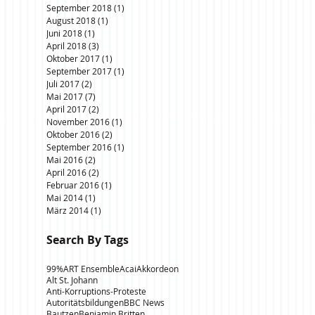
September 2018
(1)
1 Beitrag
August 2018
(1)
1 Beitrag
Juni 2018
(1)
1 Beitrag
April 2018
(3)
3 Beiträge
Oktober 2017
(1)
1 Beitrag
September 2017
(1)
1 Beitrag
Juli 2017
(2)
2 Beiträge
Mai 2017
(7)
7 Beiträge
April 2017
(2)
2 Beiträge
November 2016
(1)
1 Beitrag
Oktober 2016
(2)
2 Beiträge
September 2016
(1)
1 Beitrag
Mai 2016
(2)
2 Beiträge
April 2016
(2)
2 Beiträge
Februar 2016
(1)
1 Beitrag
Mai 2014
(1)
1 Beitrag
März 2014
(1)
1 Beitrag
Search By Tags
99%
ART Ensemble
Acai
Akkordeon
Alt St. Johann
Anti-Korruptions-Proteste
Autoritätsbildungen
BBC News
Bautzen
Benjamin Britten