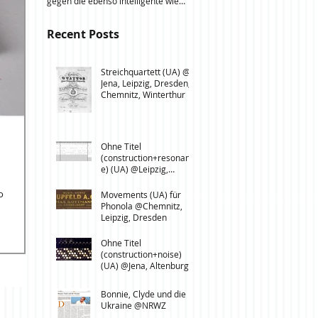
gegen die ebenso intelligente wie
Massenprotesten in Bukarest
auf seine ersatzlose Destruktion
gegen eine per Eilerlass
ausgelegte außenpolitische
Recent Posts
verabschiedete...
Strategie Russlands, die längst
Elemente einer hybriden
Kriegsführung zeigt. Essay in einer
Streichquartett (UA) @
von Marco Meyer, Joachim Helfer
Jena, Leipzig, Dresden,
und Klaus Wettig herausgegebenen
Chemnitz, Winterthur
Anthologie Wenn ich mir etwas
wünschen dürfte. Intellektuelle zur
Bundestagswahl 2017 , Göttingen:
Steidl 2017. Erhältlich ab sofort im
Ohne Titel
Buchhandel, bei Steidl und
(construction+resonanc
e) (UA) @Leipzig,
Chemnitz
o
Movements (UA) für
Phonola @Chemnitz,
Leipzig, Dresden
Ohne Titel
(construction+noise)
(UA) @Jena, Altenburg,
Saalfeld, Weimar
Bonnie, Clyde und die
Ukraine @NRWZ