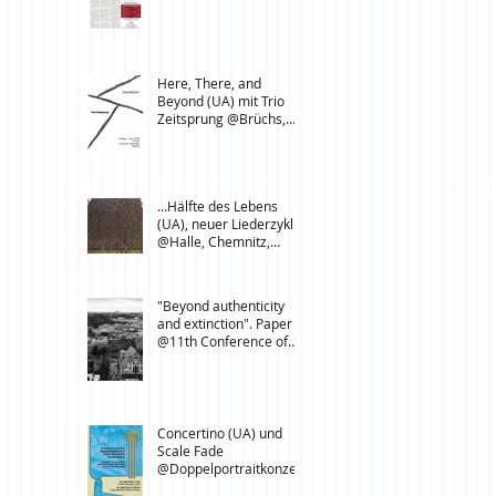
Here, There, and
Beyond (UA) mit Trio
Zeitsprung @Brüchs,
Neuendettelsau,
Langenbeutingen
…Hälfte des Lebens
(UA), neuer Liederzyklus
@Halle, Chemnitz,
Leipzig
"Beyond authenticity
and extinction". Paper
@11th Conference of
Folk Music Researchers,
L’
Concertino (UA) und
Scale Fade
@Doppelportraitkonzert
e in Dresden und