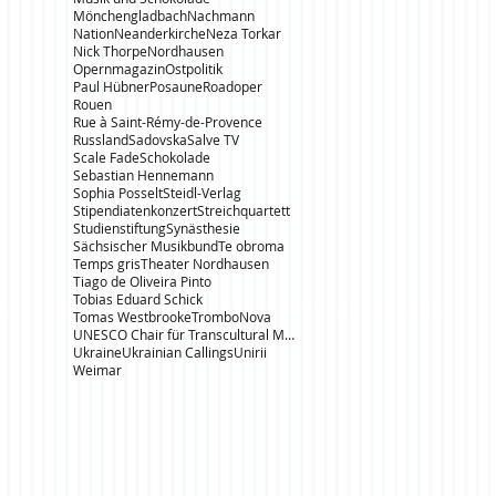
Mönchengladbach
Nachmann
Nation
Neanderkirche
Neza Torkar
Nick Thorpe
Nordhausen
Opernmagazin
Ostpolitik
Paul Hübner
Posaune
Roadoper
Rouen
Rue à Saint-Rémy-de-Provence
Russland
Sadovska
Salve TV
Scale Fade
Schokolade
Sebastian Hennemann
Sophia Posselt
Steidl-Verlag
Stipendiatenkonzert
Streichquartett
Studienstiftung
Synästhesie
Sächsischer Musikbund
Te obroma
Temps gris
Theater Nordhausen
Tiago de Oliveira Pinto
Tobias Eduard Schick
Tomas Westbrooke
TromboNova
UNESCO Chair für Transcultural Music Studies
Ukraine
Ukrainian Callings
Unirii
Weimar