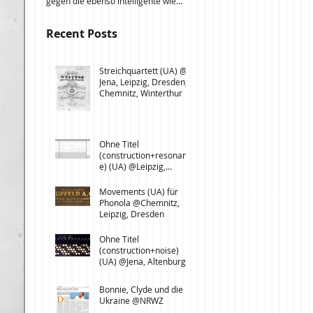
gegen die ebenso intelligente wie
Massenprotesten in Bukarest
auf seine ersatzlose Destruktion
gegen eine per Eilerlass
ausgelegte außenpolitische
Recent Posts
verabschiedete...
Strategie Russlands, die längst
Elemente einer hybriden
Kriegsführung zeigt. Essay in einer
Streichquartett (UA) @
von Marco Meyer, Joachim Helfer
Jena, Leipzig, Dresden,
und Klaus Wettig herausgegebenen
Chemnitz, Winterthur
Anthologie Wenn ich mir etwas
wünschen dürfte. Intellektuelle zur
Bundestagswahl 2017 , Göttingen:
Steidl 2017. Erhältlich ab sofort im
Ohne Titel
Buchhandel, bei Steidl und
(construction+resonanc
e) (UA) @Leipzig,
Chemnitz
Movements (UA) für
Phonola @Chemnitz,
Leipzig, Dresden
Ohne Titel
(construction+noise)
(UA) @Jena, Altenburg,
Saalfeld, Weimar
Bonnie, Clyde und die
Ukraine @NRWZ