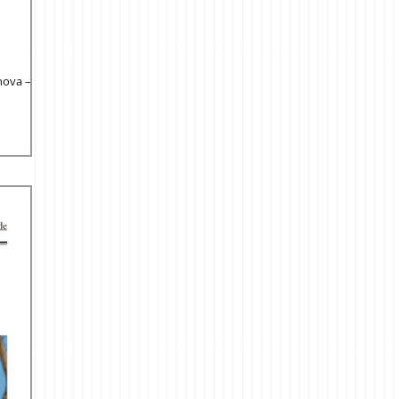
ova –...