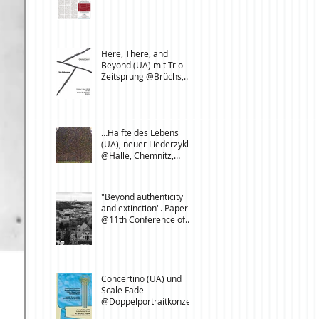
Here, There, and
Beyond (UA) mit Trio
Zeitsprung @Brüchs,
Neuendettelsau,
Langenbeutingen
…Hälfte des Lebens
(UA), neuer Liederzyklus
@Halle, Chemnitz,
Leipzig
"Beyond authenticity
and extinction". Paper
@11th Conference of
Folk Music Researchers,
L’
Concertino (UA) und
Scale Fade
@Doppelportraitkonzert
e in Dresden und