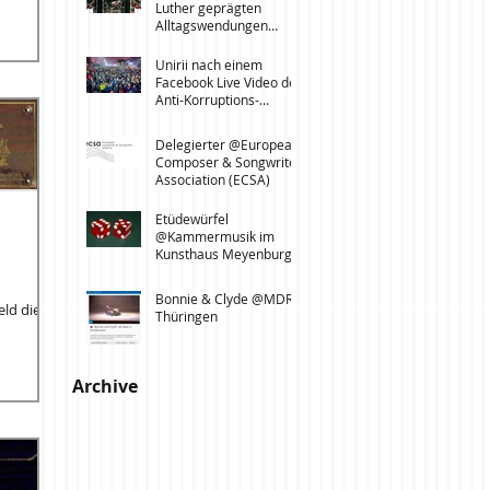
Luther geprägten
Alltagswendungen
@Kirchentag Leipzig,
Dresden, Löbau
Unirii nach einem
Facebook Live Video der
Anti-Korruptions-
Proteste in Bukarest
vom 3.2.2017 @Leipzi
Delegierter @European
Composer & Songwriter
Association (ECSA)
Etüdewürfel
@Kammermusik im
Kunsthaus Meyenburg,
Nordhausen
Bonnie & Clyde @MDR
eld die
Thüringen
Archive