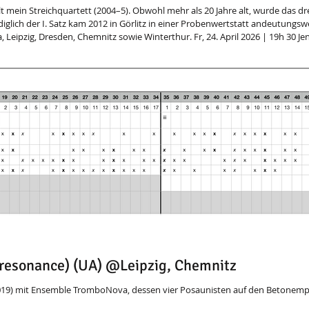
rde das dreisätzige
diglich der I. Satz kam 2012 in Görlitz in einer Probenwertstatt andeutungsw
Leipzig, Dresden, Chemnitz sowie Winterthur. Fr, 24. April 2026 | 19h 30 Jena |
Künstlerische Abendschule — UA Do, 7. Mai 2026 | 19h 30 Leipzig | Stadtbibliothek Fr, 8. Mai 2026 |19h Dres
+resonance) (UA) @Leipzig, Chemnitz
(2019) mit Ensemble TromboNova, dessen vier Posaunisten auf den Betonem