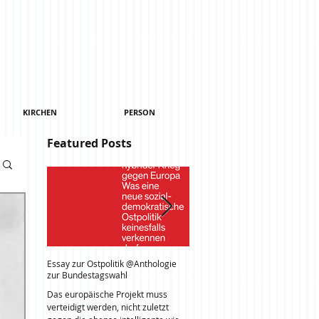
KIRCHEN
PERSON
Featured Posts
Essay zur Ostpolitik @Anthologie
Unirii nach einem Facebook Live
zur Bundestagswahl
Video der Anti-Korruptions-Prote
in Bukarest vom 3.2.2017 @Leipz
Das europäische Projekt muss
Am Abend des 3. Februar 2017
verteidigt werden, nicht zuletzt
berichtete BBC News live von de