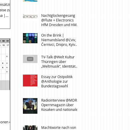
Leipzig
eise zu
Nachtglockengesang
@Flute + Electronics
HfM Dresden und HMT
Leipzig
On the Brink |
Niemandsland @L’viv,
Černivci, Dnipro, Kyïv
(UA)
TV-Talk @Welt Kultur
Thüringen über
„Weltmusik“, Identität
und den UNESCO-
Lehrstuhl für
Essay zur Ostpolitik
Transcultural Music
@Anthologie zur
Studies
Bundestagswahl
Radiointerview @MDR
Opernmagazin über
Kosaken und nationale
Identität in der Ukraine
poren des
Machtworte nach von