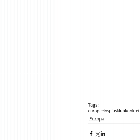
Tags:
europe
einsplus
klubkonkret
Europa