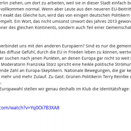
in ziehen, um dort zu arbeiten, weil sie in dieser Stadt einfach b
 vollkommen normal. Wenn aber Leute aus den neueren EU-Beitrit
exakt das Gleiche tun, wird das von einigen deutschen Politikern 
empelt. Ein Wort, das nicht umsonst Unwort des Jahres 2013 gewor
ner des gleichen Kontinents, sondern auch Teil einer Gemeinschaf
 verbindet uns mit den anderen Europäern? Sind es nur die geme
as diffuse Gefühl, durch die EU in Frieden leben zu können, wertvol
er suchen nach jenen Punkten, an denen Europa gar nicht so weit
. Moderatorin Franziska Storz spricht eine heikle politische Ström
ende Zahl an Europa-Skeptikern. Nationale Bewegungen, die gar k
 mehr und mehr Zulauf. Zu Gast: Grünen-Politikerin Terry Reintke 
.
uropawahl stellen wir genau deshalb im Klub die Identitätsfrage: 
.com/watch?v=Yq0Oi7B3XA8