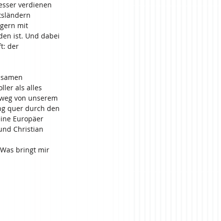
esser verdienen 
tsländern 
gern mit 
den ist. Und dabei 
t: der 
insamen 
ler als alles 
 weg von unserem 
ung quer durch den 
eine Europäer 
und Christian 
Was bringt mir 