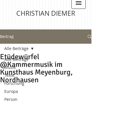
CHRISTIAN DIEMER
Beitrag
Alle Beiträge
Etüdewürfel
Alle Beiträge
@Kammermusik im
Musik
Kunsthaus Meyenburg,
Texte
Nordhausen
Forschung
Europa
Person