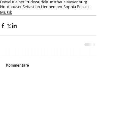
Daniel Klajner
Etüdewürfel
Kunsthaus Meyenburg
Nordhausen
Sebastian Hennemann
Sophia Posselt
Musik
Kommentare
Kommentar verfassen...